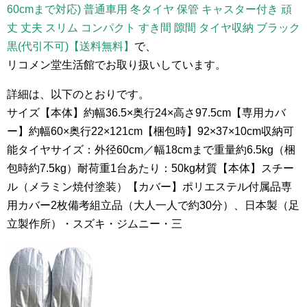
60cmまで対応) 普通車用 冬タイヤ 保管 キャスター付き 頑
丈 丈夫 スリム コンパクト すき間 隙間 タイヤ収納 ブラック
黒(代引不可)【送料無料】
で、
リコメン堂生活館でお取り扱いしています。
詳細は、以下のとおりです。
サイズ【本体】約幅36.5×奥行24×高さ97.5cm【専用カバ
ー】約幅60×奥行22×121cm【梱包時】92×37×10cm収納可
能タイヤサイズ：外径60cm／幅18cmまで重量約6.5kg（梱
包時約7.5kg）耐荷重1台あたり：50kg材質【本体】スチー
ル（メラミン焼付塗装）【カバー】ポリエステル付属品専
用カバー2枚備考組立品（大人一人で約30分）、日本製（足
立製作所）・スズキ・ジムニー・三