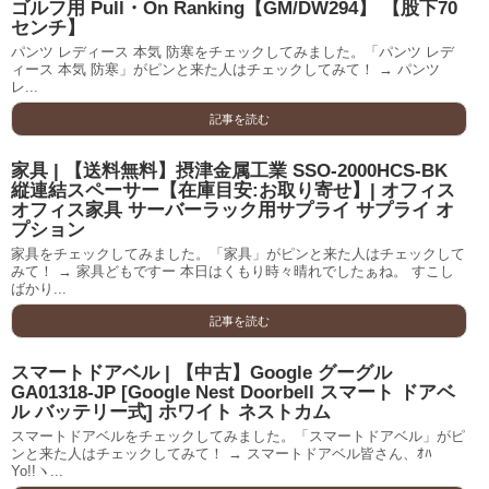
ゴルフ用 Pull・On Ranking【GM/DW294】 【股下70
センチ】
パンツ レディース 本気 防寒をチェックしてみました。「パンツ レデ
ィース 本気 防寒」がピンと来た人はチェックしてみて！ → パンツ
レ...
記事を読む
家具 | 【送料無料】摂津金属工業 SSO-2000HCS-BK
縦連結スペーサー【在庫目安:お取り寄せ】| オフィス
オフィス家具 サーバーラック用サプライ サプライ オ
プション
家具をチェックしてみました。「家具」がピンと来た人はチェックして
みて！ → 家具どもですー 本日はくもり時々晴れでしたぁね。 すこし
ばかり...
記事を読む
スマートドアベル | 【中古】Google グーグル
GA01318-JP [Google Nest Doorbell スマート ドアベ
ル バッテリー式] ホワイト ネストカム
スマートドアベルをチェックしてみました。「スマートドアベル」がピ
ンと来た人はチェックしてみて！ → スマートドアベル皆さん、ｵﾊ
Yo!!ヽ...