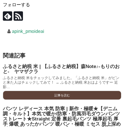
フォローする
apink_pmoideai
関連記事
ふるさと納税 米 | 【ふるさと納税】森Note♪-もりのお
と- ヤマザクラ
ふるさと納税 米をチェックしてみました。「ふるさと納税 米」がピン
と来た人はチェックしてみて！ → ふるさと納税 米おはようですー 近
影...
記事を読む
パンツ レディース 本気 防寒 | 新作・極暖★【デニム
調・キルト】本気で暖か/防寒・防風羽毛ダウンパンツ
ストレート★Straight 定番 裏起毛パンツ 極厚起毛 厚
手 爆暖 あったかパンツ 暖パン・極暖 ミセス 股上深め