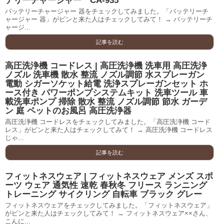
テリーチャージャー CA-935
バッテリーチャージャー 器をチェックしてみました。「バッテリーチ
ャージャー 器」がピンと来た人はチェックしてみて！ → バッテリーチ
ャージ...
記事を読む
高圧洗浄機 コードレス | 高圧洗浄機 洗車用 高圧洗浄
ノズル 洗車機 散水 整流 ノズル調節 水スプレーガン
電動 シガーソケット給電 洗浄スプレーガンセット ホ
ース付き パワーポンプシステムキット 洗車ツール 車
載洗車ポンプ 掃除 散水 整流 ノズル調節 節水 ガーデ
ン 庭 ペットのお風呂 高圧洗浄器
高圧洗浄機 コードレスをチェックしてみました。「高圧洗浄機 コード
レス」がピンと来た人はチェックしてみて！ → 高圧洗浄機 コードレス
じゃ...
記事を読む
フィットネスウェア | フィットネスウェア メンズ スポ
ーツ ウェア 通気性 速乾 春秋冬 フリース ランニング
トレーニング サイクリング 自転車 ブラック グレー
フィットネスウェアをチェックしてみました。「フィットネスウェア」
がピンと来た人はチェックしてみて！ → フィットネスウェア××さん、
こんに...