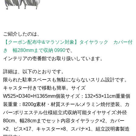
ご紹介したのは、
【クーポン配布中&マラソン対象】タイヤラック カバー付
き 幅280mmまで収納 0990
で、
インテリアの壱番館でお取り扱いしています。
詳細は、以下のとおりです。
限られた駐車スペースも無駄にならないスリム設計です。
キャスター付きで移動も簡単。サイズ
W525×D340×H1365mm個装サイズ：132×53×11cm重量個
装重量：8200g素材・材質スチール:メラミン焼付塗装、カ
バー:ポリエステル仕様組立式収納可能タイヤサイズ:外径
80cm、幅28cmまでセット内容タイヤラック×2、カバー
×2、ビス×17、キャスター×8、スパナ×1、組立説明書製造