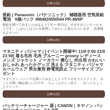
記事を読む
亜鉛 | Panasonic（パナソニック） 補聴器用 空気亜鉛
電池 6個パック 4984824550544 PR-48/6P
亜鉛を調べてみましたおはようですー 昨日は、すがすがしいだったそ
うです。 しばらくはコレを使用してみたいと思えちゃいます。 読者様
もよかった...
記事を読む
マタニティ パジャマ | [イベント開催中! 11/6 0:00-11/9
23:59] 着る毛布 毛布 グルーニー groony レディース
メンズ ジャケット ノーカラー 襟なし 外出用 かわいい
おしゃれ あったかグッズ 洗える マタニティ パジャマ
ルームウェア 男女兼用 静電気防止 フリーサイズ プレ
ゼント
マタニティ パジャマを調べてみましたトゥデイのオススメグッズ。 ネ
ットの買い物は楽しいのです。 ちょっとひとっ走り、、おっとちょっ
とクリック...
記事を読む
バッテリーチャージャー 器 | CANON｜キヤノン バッ