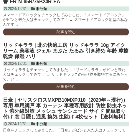
番:ER-N-65R/75B24R-EA
2024/12/31
未分類
スマートドアロックをチェックしてみました。「スマートドアロック」
がピンと来た人はチェックしてみて！ → スマートドアロック朝型の私な
んです...
記事を読む
リッドキララ | 北の快適工房 リッドキララ 10g アイク
リーム 美容液 ジェル まぶた たるみ 引き締め 年齢 摩擦
乾燥 保湿 ハリ
2024/12/31
未分類
リッドキララをチェックしてみました。「リッドキララ」がピンと来た
人はチェックしてみて！ → リッドキララこの売り物を取得するにあたっ
て、い...
記事を読む
日傘 | ヤリスクロスMXPB10MXPJ10（2020年～現行)）
専用 車用網戸 車 カーテン 車種専用設計 防蚊 防虫ネッ
ト 紫外線対策 メッシュ サンシェード サイド 簡単取り
付け 窓 目隠し通風 換気 虫除け 4枚セット【送料無料】
2024/12/31
未分類
日傘をチェックしてみました。「日傘」がピンと来た人はチェックして