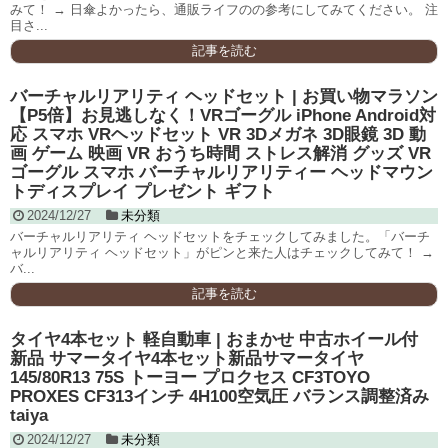
みて！ → 日傘よかったら、通販ライフのの参考にしてみてください。 注
目さ...
記事を読む
バーチャルリアリティ ヘッドセット | お買い物マラソン
【P5倍】お見逃しなく！VRゴーグル iPhone Android対
応 スマホ VRヘッドセット VR 3Dメガネ 3D眼鏡 3D 動
画 ゲーム 映画 VR おうち時間 ストレス解消 グッズ VR
ゴーグル スマホ バーチャルリアリティー ヘッドマウン
トディスプレイ プレゼント ギフト
2024/12/27
未分類
バーチャルリアリティ ヘッドセットをチェックしてみました。「バーチ
ャルリアリティ ヘッドセット」がピンと来た人はチェックしてみて！ →
バ...
記事を読む
タイヤ4本セット 軽自動車 | おまかせ 中古ホイール付
新品 サマータイヤ4本セット新品サマータイヤ
145/80R13 75S トーヨー プロクセス CF3TOYO
PROXES CF313インチ 4H100空気圧 バランス調整済み
taiya
2024/12/27
未分類