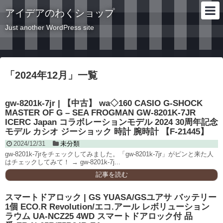
アイデアのわくショップ
Just another WordPress site
「
2024年12月
」
一覧
gw-8201k-7jr | 【中古】 wa◇160 CASIO G-SHOCK
MASTER OF G – SEA FROGMAN GW-8201K-7JR
ICERC Japan コラボレーションモデル 2024 30周年記念
モデル カシオ ジーショック 時計 腕時計 【F-21445】
2024/12/31
未分類
gw-8201k-7jrをチェックしてみました。「gw-8201k-7jr」がピンと来た人
はチェックしてみて！ → gw-8201k-7j...
記事を読む
スマートドアロック | GS YUASA/GSユアサ バッテリー
1個 ECO.R Revolution/エコ.アール レボリューション
ラウム UA-NCZ25 4WD スマートドアロック付 品