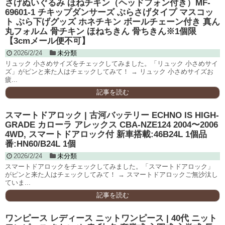
さげぬいぐるみ ほねチキン（ヘッドフォン付き）MF-
69601-1 チキップダンサーズ ぶらさげタイプ マスコッ
ト ぶら下げグッズ ホネチキン ボールチェーン付き 真ん
丸フォルム 骨チキン ほねちきん 骨ちきん※1個限
【3cmメール便不可】
2026/2/24
未分類
リュック 小さめサイズをチェックしてみました。「リュック 小さめサイ
ズ」がピンと来た人はチェックしてみて！ → リュック 小さめサイズお
疲...
記事を読む
スマートドアロック | 古河バッテリー ECHNO IS HIGH-
GRADE カローラ アレックス CBA-NZE124 2004〜2006
4WD, スマートドアロック付 新車搭載:46B24L 1個品
番:HN60/B24L 1個
2026/2/24
未分類
スマートドアロックをチェックしてみました。「スマートドアロック」
がピンと来た人はチェックしてみて！ → スマートドアロックご無沙汰し
ていま...
記事を読む
ワンピース レディース ニットワンピース | 40代 ニット