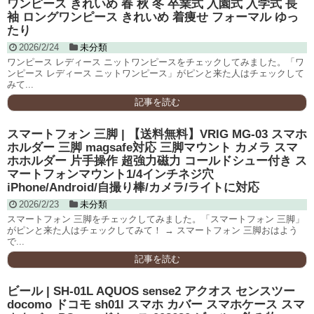
ワンピース きれいめ 春 秋 冬 卒業式 入園式 入学式 長
袖 ロングワンピース きれいめ 着痩せ フォーマル ゆっ
たり
2026/2/24
未分類
ワンピース レディース ニットワンピースをチェックしてみました。「ワ
ンピース レディース ニットワンピース」がピンと来た人はチェックして
みて...
記事を読む
スマートフォン 三脚 | 【送料無料】VRIG MG-03 スマホ
ホルダー 三脚 magsafe対応 三脚マウント カメラ スマ
ホホルダー 片手操作 超強力磁力 コールドシュー付き ス
マートフォンマウント1/4インチネジ穴
iPhone/Android/自撮り棒/カメラ/ライトに対応
2026/2/23
未分類
スマートフォン 三脚をチェックしてみました。「スマートフォン 三脚」
がピンと来た人はチェックしてみて！ → スマートフォン 三脚おはよう
で...
記事を読む
ビール | SH-01L AQUOS sense2 アクオス センスツー
docomo ドコモ sh01l スマホ カバー スマホケース スマ