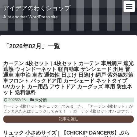
アイデアのわくショップ
Just another WordPress site
「
2026年02月
」
一覧
カーテン 4枚セット | 4枚セット カーテン 車用網戸 遮光
遮熱 ウィンドーネット 軽自動車 サンシェード 汎用 普
通車 車中泊 車窓 通気性 日よけ 日除け 網戸 紫外線対策
車フロント バックドア用 カーシェード ネットタイプ
UVカット カー用品 アウトドア カーグッズ 車用 防虫ネ
ット 送料無料
2026/2/25
未分類
カーテン 4枚セットをチェックしてみました。「カーテン 4枚セット」が
ピンと来た人はチェックしてみて！ → カーテン 4枚セットオハヨウで...
記事を読む
リュック 小さめサイズ | 【CHICKIP DANCERS】ぶら