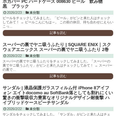
ホカバー PC ハードケース 008630 ビール 飲み物
黒 ブラック
2026/2/23
未分類
ビールをチェックしてみました。「ビール」がピンと来た人はチェック
してみて！ → ビールこんにちは～。 この前の休日、待ち合わせにえらい
こっ...
記事を読む
スーパーの裏でヤニ吸うふたり | SQUARE ENIX｜スク
ウェアエニックス スーパーの裏でヤニ吸うふたり 2巻
2026/2/22
未分類
スーパーの裏でヤニ吸うふたりをチェックしてみました。「スーパーの
裏でヤニ吸うふたり」がピンと来た人はチェックしてみて！ → スーパー
の裏で...
記事を読む
サンダル | 液晶保護ガラスフィルム付 iPhone 8アイフ
ォン エイトdocomo au SoftBank落としても割れにくい
驚きの衝撃吸収力豊富なオリジナルデザイン耐衝撃 ハ
イブリッドケースビーチサンダル
2026/2/22
未分類
サンダルをチェックしてみました。「サンダル」がピンと来た人はチェ