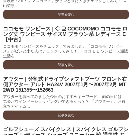
笛吹市 シャインマスカット」がピンと来た人はチェックしてみて！ →
山梨県...
記事を読む
ココモモ ワンピース | ◇ ⊇ COCOMOMO ココモモ ロ
ング丈 ワンピース サイズM ブラウン系 レディース E
【中古】
ココモモ ワンピースをチェックしてみました。「ココモモ ワンピー
ス」がピンと来た人はチェックしてみて！ → ココモモ ワンピース通販
生活を...
記事を読む
アウター | 分割式ドライブシャフトブーツ フロント右
側アウター アルト HA24V 2007年1月〜2007年2月 MT
2WD 151355〜152663
アウターを調べてみました今日のおすすめキーワード。 雨の日には、
気楽だウインドーショッピングができるかも？？ 「アウター」、お役
立ちアイテム...
記事を読む
ゴルフシューズ スパイクレス | スパイクレス ゴルフシ
ューズ レディース シューズ スニーカー 靴 通気性 お