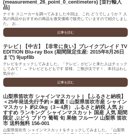
(measurement_26_point_0_centimeters) [並行輸入
品]
ナイキ スニーカーを調べてみました今回は、これ どうでしょうか？ 人
気の商品やおすすめの商品を激安価格で販売していますので紹介しまし
た。 お...
記事を読む
テレビ | 【中古】【非常に良い】ブレイクブレイド TV
EDITION Blu-ray Box (期間限定生産: 2015年8月26日
まで) 9jupf8b
テレビをチェックしてみました。「テレビ」がピンと来た人はチェック
してみて！ → テレビどもどもです 皆様、ご無沙汰です！、本日はわし
気分が...
記事を読む
山梨県笛吹市 シャインマスカット | 【ふるさと納税】
＜25年発送先行予約＞厳選！山梨県笛吹市産 シャイン
マスカット 約2.0kg（3～4房） ふるさと納税 人気 お
すすめ ランキング シャインマスカット 国産 人気 期間
限定 ぶどう ブドウ 葡萄 旬 果物 フルーツ 山梨県 笛吹
市 送料無料 156-001
山梨県笛吹市 シャインマスカットをチェックしてみました。「山梨県