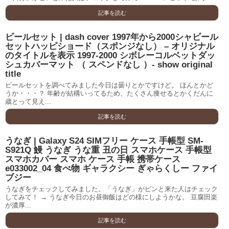
記事を読む
ビールセット | dash cover 1997年から2000シャビール
セットハッピショード（スポンジなし） – オリジナル
のタイトルを表示 1997-2000 シボレーコルベットダッ
シュカバーマット （ スペンドなし ）- show original
title
ビールセットを調べてみました今日は曇りとかですけど。 ほんとかど
うか・・・？ 年齢が結構いってるため、たくさん痩せるとかくだんに
歳とって見え...
記事を読む
うなぎ | Galaxy S24 SIMフリー ケース 手帳型 SM-
S921Q 鰻 うなぎ うな重 丑の日 スマホケース 手帳型
スマホカバー スマホ ケース 手帳 携帯ケース
e033002_04 食べ物 ギャラクシー ぎゃらくしー ファイ
ブジー
うなぎをチェックしてみました。「うなぎ」がピンと来た人はチェック
してみて！ → うなぎ今日のお昼御飯はどの様にしようかな。 豆腐田楽
が濃厚...
記事を読む