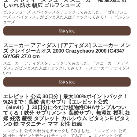
しゃれ 防水 幅広 ゴルフシューズ
ゴルフシューズ スパイクレスをチェックしてみました。「ゴルフシュ
ーズ スパイクレス」がピンと来た人はチェックしてみて！ → ゴルフシ
ューズ...
記事を読む
スニーカー アディダス | [アディダス] スニーカー メン
ズ クレイジーカオス 2000 Crazychaos 2000 IG4347
GY/GR 27.0 cm
スニーカー アディダスをチェックしてみました。「スニーカー アディ
ダス」がピンと来た人はチェックしてみて！ → スニーカー アディダス
いつ...
記事を読む
エレビット 公式 30日分 | 最大100%ポイントバック！
9/24まで！葉酸 含むサプリ【エレビット公式
（elevit）】30日分に今だけ植物性DHAサンプルつい
てくる！鉄分 サプリメント 葉酸サプリ 無添加 授乳 妊
婦 妊活 産後 タブレット カルシウム ビタミンE ビタミ
ンD 鉄 マタニティ ママ 女性 妊娠
エレビット 公式 30日分をチェックしてみました。「エレビット 公式
30日分」がピンと来た人はチェックしてみて！ → エレビット 公式 ...