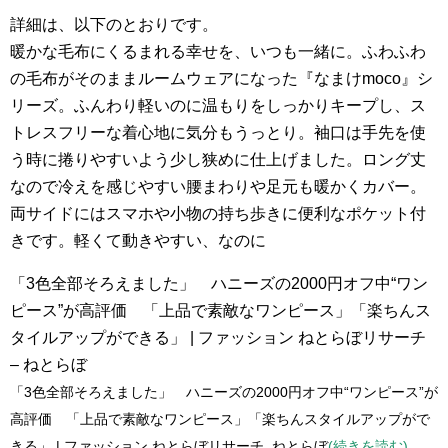
詳細は、以下のとおりです。
暖かな毛布にくるまれる幸せを、いつも一緒に。ふわふわ
の毛布がそのままルームウェアになった『なまけmoco』シ
リーズ。ふんわり軽いのに温もりをしっかりキープし、ス
トレスフリーな着心地に気分もうっとり。袖口は手先を使
う時に捲りやすいよう少し狭めに仕上げました。ロング丈
なので冷えを感じやすい腰まわりや足元も暖かくカバー。
両サイドにはスマホや小物の持ち歩きに便利なポケット付
きです。軽くて動きやすい、なのに
「3色全部そろえました」 ハニーズの2000円オフ中“ワン
ピース”が高評価 「上品で素敵なワンピース」「楽ちんス
タイルアップができる」 | ファッション ねとらぼリサーチ
– ねとらぼ
「3色全部そろえました」 ハニーズの2000円オフ中“ワンピース”が
高評価 「上品で素敵なワンピース」「楽ちんスタイルアップがで
きる」 | ファッション ねとらぼリサーチ ねとらぼ
(続きを読む)