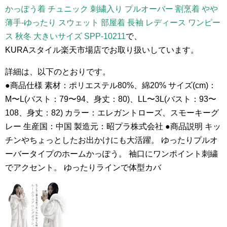
かっぽう着 チュニック 刺繍入り プルオーバー 割烹着 やや
薄手‐ゆったり スウェット 部屋着 長袖 レディース ワンピー
ス 秋冬 大きいサイズ SPP-10211
で、
KURAスタイル楽天市場店でお取り扱いしています。
詳細は、以下のとおりです。
●商品仕様 素材：ポリエステル80%、綿20% サイズ(cm)：
M〜L(バスト：79〜94、身丈：80)、LL〜3L(バスト：93〜
108、身丈：82) カラー：エレガントローズ、スモーキーグ
レー 生産国：中国 製造元：昭プラ株式会社 ●商品説明 キッ
チンやちょっとしたお出かけにも大活躍。 ゆったりプルオ
ーバータイプのホームかっぽう。 袖口にワンポイント刺繍
でアクセント。 ゆったりラインで体型カバ