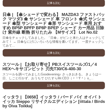
記事を読む
日傘 | 【傘シェードで変わる】 MAZDA3 ファストバッ
ク マツダ3 傘 サンシェード 車 フロント 傘式 サンシェ
ード 傘型 サンシェード 傘形 サンシェード 車用 おす
すめ BP5P BPFP BP8P BPEP シェード カー用品 日除
け 紫外線 断熱 折りたたみ 【Mサイズ】 Lot No.02
日傘をチェックしてみました。「日傘」がピンと来た人はチェックして
みて！ → 日傘なにげにいろいろな情報を書いてます。 一度チェックし
てみて...
記事を読む
スツール | 【お取り寄せ】PBスイスツールズ/1／4
HEXヘキサゴンビット 刃先T30/C6-400-30
スツールを調べてみましたGoodevening♪ さっきおきる。 きょうは一
日、しごと行かず、おうちで ひたすらMr.CEO（〃＾∇＾）o_...
記事を読む
イッタラ | 【0658】イッタラ / バード バイ オイバ ト
イッカ Sieppo リサイクルエディション [iittala / Birds
by Oiva Toikka]