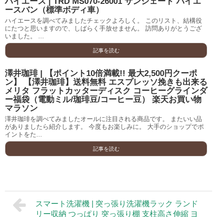
ハイエース | TRD MS070-26001 サンシェード ハイエ
ースバン（標準ボディ車）
ハイエースを調べてみましたチェックよろしく。 このリスト、結構役
にたつと思いますので、しばらく手放せません。 訪問ありがとうござ
いました。 ...
記事を読む
澤井珈琲 | 【ポイント10倍満載!! 最大2,500円クーポ
ン】 【澤井珈琲】送料無料 エスプレッソ挽きも出来る
メリタ フラットカッターディスク コーヒーグラインダ
ー福袋（電動ミル/珈琲豆/コーヒー豆） 楽天お買い物
マラソン
澤井珈琲を調べてみましたオールに注目される商品です。 またいい品
がありましたら紹介します。 今度もお楽しみに。 大手のショップでポ
イントをた...
記事を読む
スマート洗濯機 | 突っ張り洗濯機ラック ランド
リー収納 つっぱり 突っ張り棚 支柱高さ伸縮 ヨ