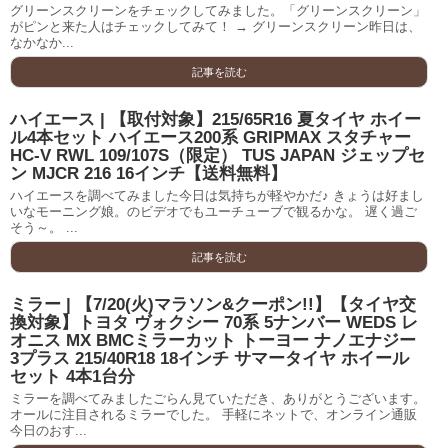
グリーンスクリーンをチェックしてみました。「グリーンスクリーン」
がピンと来た人はチェックしてみて！ → グリーンスクリーン昨日は、
なかなか...
記事を読む
ハイエース | 【取付対象】215/65R16 夏タイヤ ホイー
ル4本セット ハイエース200系 GRIPMAX スタチャー
HC-V RWL 109/107S（限定） TUS JAPAN ジェップセ
ン MJCR 216 16インチ【送料無料】
ハイエースを調べてみました今日は気持ちが軽やかだ♪ きょうは好まし
いなモーニング娘。のビデオでもユーチューブで観るかな。 遅く過ご
そう～。 ...
記事を読む
ミラー | 【7/20(火)マラソン&クーポン!!】【タイヤ交
換対象】トヨタ ヴォクシー 70系 5ナンバー WEDS レ
オニス MX BMCミラーカット トーヨー ナノエナジー
3プラス 215/40R18 18インチ サマータイヤ ホイール
セット 4本1台分
ミラーを調べてみましたごらん見ていただき、ありがとうございます。
オールに注目されるミラーでした。 手軽にネットで、オンライン通販
今日のおす...